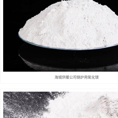
海城供暖公司锅炉用氧化镁