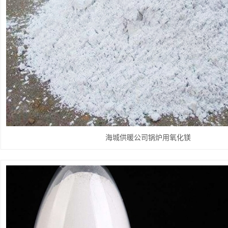
海城供暖公司锅炉用氧化镁