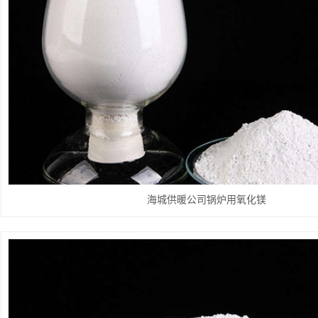
海城供暖公司锅炉用氧化镁