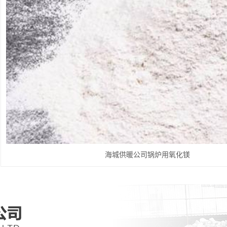
海城供暖公司锅炉用氧化镁