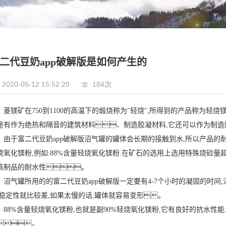
二代豆奶app破解版是如何产生的
2020-05-12 15:52:20
184次
菱镁矿在750到1100的高温下的煅烧称为"轻烧",所得到的产品称为轻烧
途有作为绝热和隔音的建筑材料、制造胶凝材料,它还可以作为制造
由于富二代豆奶app破解版沼气罐的罐体会长期的接触到水,所以产品的
烧氧化镁粉,例如:88%含量轻烧氧化镁粉.在矿石的选用上选用特殊烧硷量
高制品的耐水性。
沼气罐所用的的富二代豆奶app破解版一定要有4-7个小时的凝固的时间
,稳定性就比较差,如果太慢的话,罐体就容易变形。
88%含量轻烧氧化镁粉,也就是副90%轻烧氧化镁粉,它有良好的抗水性能
。