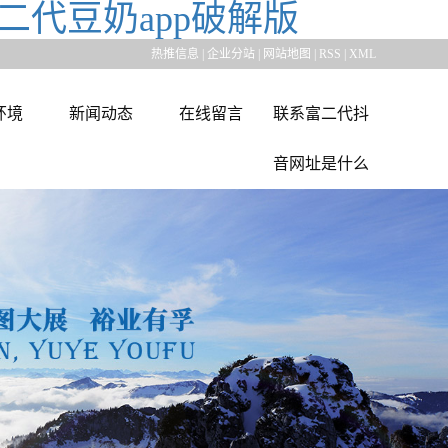
二代豆奶app破解版
热推信息
|
企业分站
|
网站地图
|
RSS
|
XML
环境
新闻动态
在线留言
联系富二代抖
音网址是什么