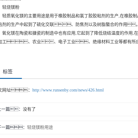
轻烧镁粉
轻质氧化镁的主要用途是用于橡胶制品和氯丁胶胶粘剂的生产,在橡胶制
粘剂的生产中起到了硫化交联、防焦剂以及树脂螯合的作用
氧化镁在陶瓷和搪瓷的制造中也有应用,它起到了降低烧结温度的作用,在
加工、农业、电子工业、绝缘材料工业等都有所
标签
文网址：
http://www.runsenby.com/news/426.html
上一篇：
没有了
下一篇：
轻烧镁粉用途